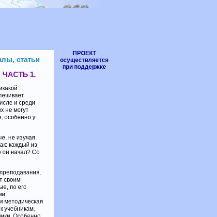
ПРОЕКТ
лы, статьи
осуществляется
при поддержке
ЧАСТЬ 1.
икакой
печивает
исле и среди
х не могут
, особенно у
ые, не изучая
ак: каждый из
о он начал? Со
 преподавания.
т своим
ые, по его
ми
м методическая
к учебникам,
дики. Особенно