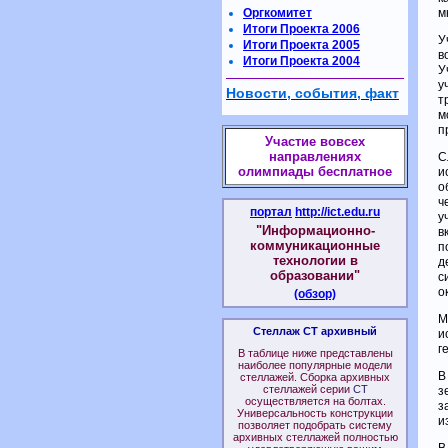
Оргкомитет
м
Итоги Проекта 2006
У
Итоги Проекта 2005
в
Итоги Проекта 2004
У
у
Новости, события, факт
т
м
п
Участие вовсех
направлениях
С
олимпиады бесплатное
и
о
ч
портал
http://ict.edu.ru
у
"Информационно-
в
коммуникационные
п
технологии в
д
образовании"
с
о
(обзор)
М
Стеллаж СТ архивный
и
г
В таблице ниже представлены
наиболее популярные модели
В
стеллажей. Сборка архивных
стеллажей серии
СТ
з
осуществляется на болтах.
з
Универсальность конструкции
и
позволяет подобрать систему
архивных стеллажей полностью