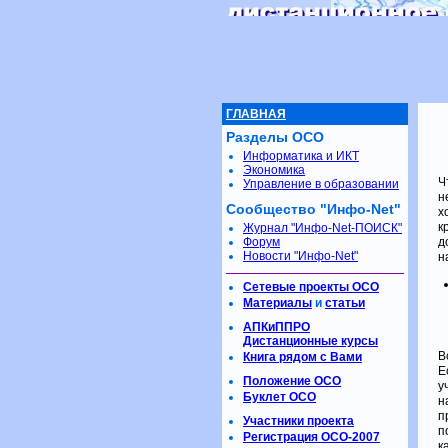
ГЛАВНАЯ
Разделы ОСО
Информатика и ИКТ
Экономика
Ч
Управление в образовании
н
Сообщество "Инфо-Net"
х
к
Журнал "Инфо-Net-ПОИСК"
Форум
д
Новости "Инфо-Net"
н
Сетевые проекты ОСО
Материалы
и
статьи
АПКиППРО
Дистанционные курсы
В
Книга рядом с Вами
Е
Положение ОСО
у
Буклет ОСО
н
п
Участники проекта
п
Регистрация ОСО-2007
к