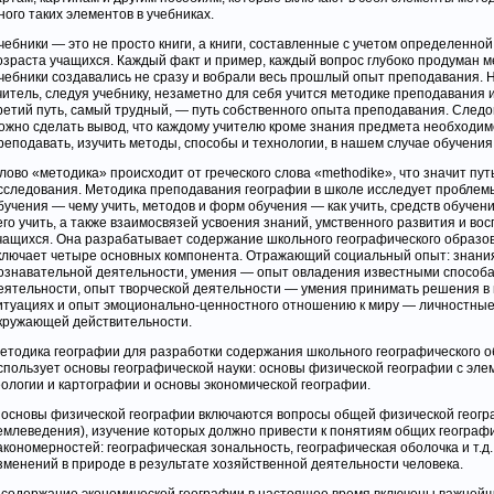
ного таких элементов в учебниках.
чебники — это не просто книги, а книги, составленные с учетом определенно
озраста учащихся. Каждый факт и пример, каждый вопрос глубоко продуман м
чебники создавались не сразу и вобрали весь прошлый опыт преподавания.
читель, следуя учебнику, незаметно для себя учится методике преподавания 
ретий путь, самый трудный, — путь собственного опыта преподавания. Следо
ожно сделать вывод, что каждому учителю кроме знания предмета необходим
реподавать, изучить методы, способы и технологии, в нашем случае обучения
лово «методика» происходит от греческого слова «methodike», что значит пут
сследования. Методика преподавания географии в школе исследует проблем
бучения — чему учить, методов и форм обучения — как учить, средств обуче
его учить, а также взаимосвязей усвоения знаний, умственного развития и во
чащихся. Она разрабатывает содержание школьного географического образов
ключает четыре основных компонента. Отражающий социальный опыт: знани
ознавательной деятельности, умения — опыт овладения известными способ
еятельности, опыт творческой деятельности — умения принимать решения в
итуациях и опыт эмоционально-ценностного отношению к миру — личностные
кружающей действительности.
етодика географии для разработки содержания школьного географического 
спользует основы географической науки: основы физической географии с эл
еологии и картографии и основы экономической географии.
 основы физической географии включаются вопросы общей физической геогр
емлеведения), изучение которых должно привести к понятиям общих географ
акономерностей: географическая зональность, географическая оболочка и т.д.,
зменений в природе в результате хозяйственной деятельности человека.