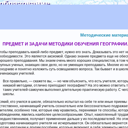
Методические материа
ПРЕДМЕТ И ЗАДАЧИ МЕТОДИКИ ОБУЧЕНИЯ ГЕОГРАФИИ. 
тобы преподавать какой-либо предмет, нужно его знать. Доказывать это нет н
еобходимости. Это является аксиомой. Однако знание предмета еще не обес
орошего преподавания. Мы знаем очень много хороших специалистов, в том ч
рупных ученых, знающих свое дело, но не умеющих преподавать. Многие из ни
оходчиво и понятно изложить суть освещаемого вопроса. Так бывает и в школе
ачинающих учителей.
Все правильно, — скажете вы, — но чем объяснить, что есть учителя, котор
никакой методики, отлично преподают географию? На это можно ответить т
таких учителей-самоучек выполнил длительную практическую работу. С чег
школы.
сякий, кто учился в школе, обязательно испытал на себе те или иные приемы
стественно, начинающий учитель сознательно или бессознательно подражае
чителям, особенно тем, которые ему нравились, перенимая те способы, котор
аблюдениям, явились наиболее целесообразными. Опыт, накопленный труда
редшественников, получает применение дальше у их последователей. Но эти
одготовка начинающего учителя не исчерпывается. Он обязательно вернется 
артам, картинам и другим пособиям, которые включают в себя элементы мето