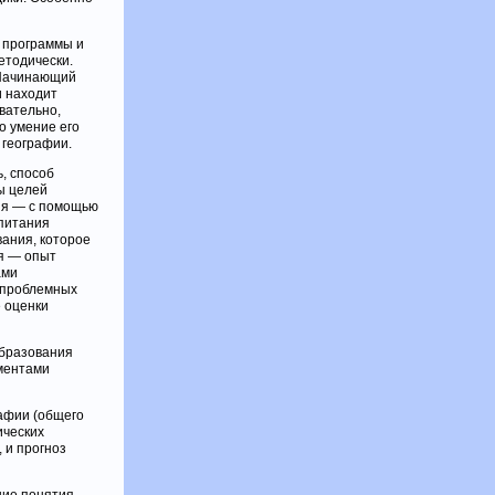
й программы и
етодически.
 Начинающий
и находит
вательно,
о умение его
 географии.
ь, способ
ы целей
ния — с помощью
спитания
ания, которое
я — опыт
ами
 проблемных
 оценки
образования
ементами
афии (общего
ических
 и прогноз