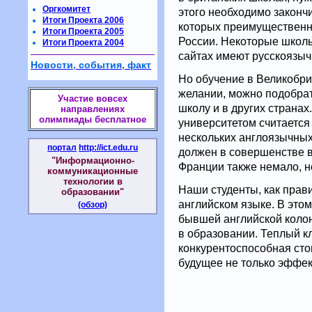
Оргкомитет
этого необходимо законч
Итоги Проекта 2006
которых преимущественн
Итоги Проекта 2005
России. Некоторые школы
Итоги Проекта 2004
сайтах имеют русскоязы
Новости, события, факт
Но обучение в Великобри
желании, можно подобра
Участие вовсех
школу и в других страна
направлениях
олимпиады бесплатное
университетом считается
нескольких англоязычных
портал
http://ict.edu.ru
должен в совершенстве 
"Информационно-
Франции также немало, н
коммуникационные
технологии в
Наши студенты, как прав
образовании"
английском языке. В этом
(обзор)
бывшей английской колон
в образовании. Теплый к
конкурентоспособная сто
будущее не только эффек