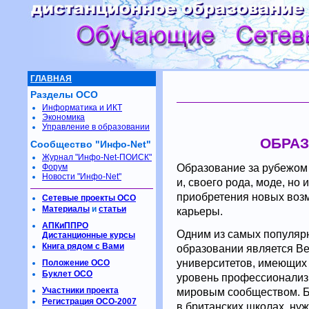
ГЛАВНАЯ
Разделы ОСО
Информатика и ИКТ
Экономика
Управление в образовании
ОБРАЗ
Сообщество "Инфо-Net"
Журнал "Инфо-Net-ПОИСК"
Образование за рубежом 
Форум
Новости "Инфо-Net"
и, своего рода, моде, но
приобретения новых воз
Сетевые проекты ОСО
Материалы
и
статьи
карьеры.
АПКиППРО
Одним из самых популяр
Дистанционные курсы
Книга рядом с Вами
образовании является Ве
университетов, имеющих 
Положение ОСО
Буклет ОСО
уровень профессионализ
Участники проекта
мировым сообществом. Бе
Регистрация ОСО-2007
в британских школах, ну