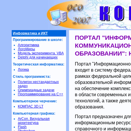
Информатика и ИКТ
ПОРТАЛ "ИНФОР
Программирование в школе:
КОММУНИКАЦИОН
Алгоритмика
ЛогоМиры
ОБРАЗОВАНИИ": H
Модель эксперимента. VBA
Delphi для начинающих
Портал "Информационно-
Теоретическая информатика:
входит в систему федера
Логика
рамках федеральной цел
Стиль программиста:
образовательной информа
Полигон нестандартных
задач
на обеспечение комплек
Олимпиадные задачи
в области современных 
Программирование на С++
технологий, а также дея
Компьютерное черчение:
образования.
КОМПАС 3D LT
Компьютерная графика:
Портал предназначен для
ArCon. Визуальная
информационным ресурса
архитектура
Flash
справочного и информац