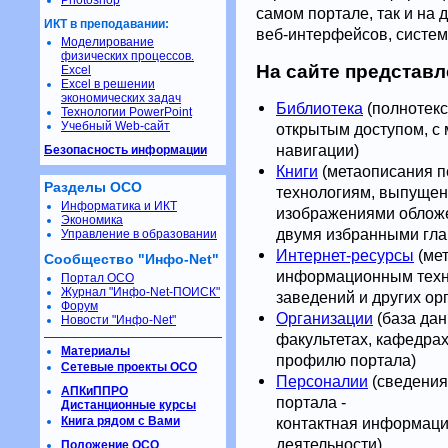
Photoshop
самом портале, так и на 
ИКТ в преподавании:
веб-интерфейсов, систем
Моделирование
физических процессов.
На сайте представл
Excel
Excel в решении
экономических задач
Библиотека
(полнотекс
Технологии PowerPoint
Учебный Web-сайт
открытым доступом, с
навигации)
Безопасность информации
Книги
(метаописания 
Разделы ОСО
технологиям, выпущен
Информатика и ИКТ
изображениями обложек
Экономика
двумя избранными гла
Управление в образовании
Интернет-ресурсы
(мет
Сообщество "Инфо-Net"
информационным техн
Портал ОСО
Журнал "Инфо-Net-ПОИСК"
заведений и других ор
Форум
Организации
(база дан
Новости "Инфо-Net"
факультетах, кафедра
Материалы
профилю портала)
Сетевые проекты ОСО
Персоналии
(сведения
АПКиППРО
портала -
Дистанционные курсы
Книга рядом с Вами
контактная информаци
деятельности)
Положение ОСО