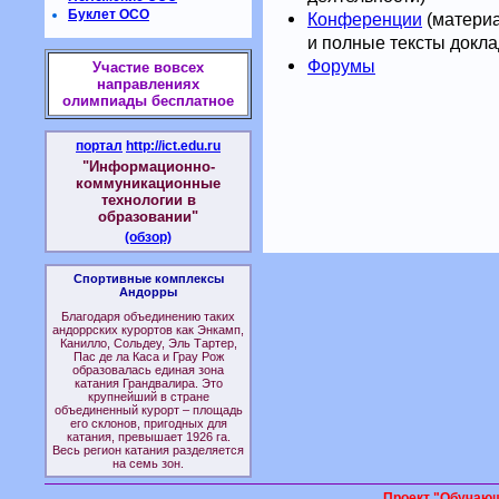
Буклет ОСО
Конференции
(материа
и полные тексты докла
Форумы
Участие вовсех
направлениях
олимпиады бесплатное
портал
http://ict.edu.ru
"Информационно-
коммуникационные
технологии в
образовании"
(обзор)
Спортивные комплексы
Андорры
Благодаря объединению таких
андоррских курортов как Энкамп,
Канилло, Сольдеу, Эль Тартер,
Пас де ла Каса и Грау Рож
образовалась единая зона
катания Грандвалира. Это
крупнейший в стране
объединенный курорт – площадь
его склонов, пригодных для
катания, превышает 1926 га.
Весь регион катания разделяется
на семь зон.
Проект "Обучаю