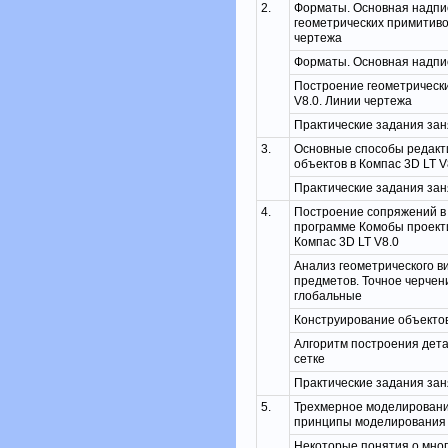
2.
Форматы. Основная надпи
геометрических примитивов
чертежа
Форматы. Основная надпи
Построение геометрически
V8.0. Линии чертежа
Практические задания за
3.
Основные способы редакт
объектов в Компас 3D LT V
Практические задания за
4.
Построение сопряжений в 
программе Комобы проект
Компас 3D LT V8.0
Анализ геометрического в
предметов. Точное черчен
глобальные
Конструирование объекто
Алгоритм построения детал
сетке
Практические задания за
5.
Трехмерное моделирование
принципы моделирования
Некоторые понятия о мног