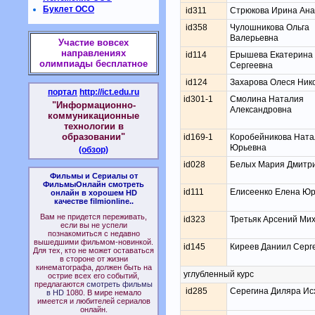
Буклет ОСО
id311
Стрюкова Ирина Ана
id358
Чулошникова Ольга
Валерьевна
Участие вовсех
направлениях
id114
Ерышева Екатерина
олимпиады бесплатное
Сергеевна
id124
Захарова Олеся Ник
портал
http://ict.edu.ru
id301-1
Смолина Наталия
"Информационно-
Александровна
коммуникационные
технологии в
образовании"
id169-1
Коробейникова Ната
Юрьевна
(обзор)
id028
Белых Мария Дмитр
Фильмы и Сериалы от
ФильмыОнлайн смотреть
id111
Елисеенко Елена Ю
онлайн в хорошем HD
качестве filmionline..
Вам не придется переживать,
id323
Третьяк Арсений Ми
если вы не успели
познакомиться с недавно
вышедшими фильмом-новинкой.
id145
Киреев Даниил Серг
Для тех, кто не может оставаться
в стороне от жизни
кинематографа, должен быть на
углубленный курс
острие всех его событий,
предлагаются
смотреть фильмы
id285
Серегина Диляра Ис
в HD
1080. В мире немало
имеется и любителей сериалов
онлайн.