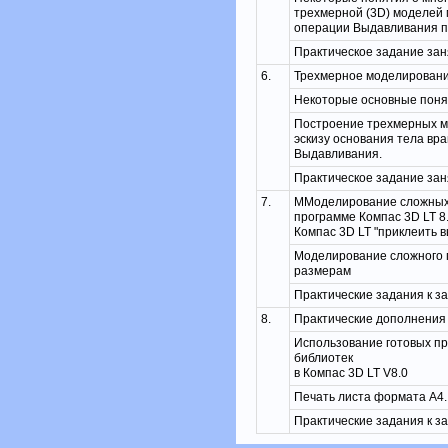
трехмерной (3D) моделей 
операции Выдавливания п
Практическое задание за
6.
Трехмерное моделировани
Некоторые основные поня
Построение трехмерных м
эскизу основания тела в
Выдавливания.
Практическое задание за
7.
ММоделирование сложных
программе Компас 3D LT 8
Компас 3D LT "приклеить 
Моделирование сложного г
размерам
Практические задания к з
8.
Практические дополнения 
Использование готовых п
библиотек
в Компас 3D LT V8.0
Печать листа формата А4.
Практические задания к з