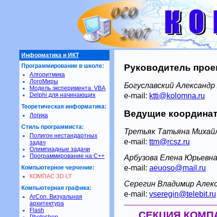
Информатика и ИКТ
Программирование в школе:
Руководитель про
Алгоритмика
ЛогоМиры
Богуславский Александр
Модель эксперимента. VBA
e-mail:
ktti@kolomna.ru
Delphi для начинающих
Теоретическая информатика:
Ведущие координа
Логика
Стиль программиста:
Третьяк Татьяна Михай
Полигон нестандартных
e-mail:
ttm@rcsz.ru
задач
Олимпиадные задачи
Программирование на С++
Арбузова Елена Юрьевн
e-mail:
aeuoso@mail.ru
Компьютерное черчение:
КОМПАС 3D LT
Серегин Владимир Алек
Компьютерная графика:
e-mail:
vseregin@telebit.ru
ArCon. Визуальная
архитектура
Flash
СЕКЦИЯ КОМП