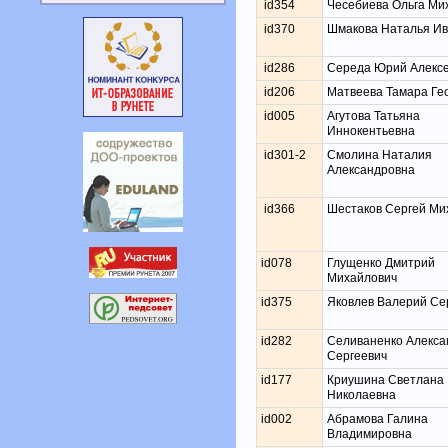
id354
Чесебиева Ольга Ми
id370
Шмакова Наталья И
id286
Середа Юрий Алекс
id206
Матвеева Тамара Ге
id005
Агутова Татьяна
Иннокентьевна
id301-2
Смолина Наталия
Александровна
id366
Шестаков Сергей Ми
id078
Глущенко Дмитрий
Михайлович
id375
Яковлев Валерий Се
id282
Селиваненко Алекса
Сергеевич
id177
Криушина Светлана
Николаевна
id002
Абрамова Галина
Владимировна