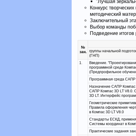
"Лучшая зеркальн
Конкурс творческих
методический матери
Заключительный эт
Выбор команды побе
Подведение итогов 
№
группы начальной подгото
зан.
(ГНП)
1.
Введение. "Проектировани
программной среде Компас
(Предпрофильное обучени
Программная среда САПР 
Назначение САПР Компас 
САПР Компас 3D LT V8.0. 
3D LT. Интерфейс програм
Геометрические примитивы
Правила оформления чер
в Компас 3D LT V8.0
Стандарты ЕСКД, применяе
Системы координат в Комп
Практические задания за