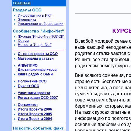
ГЛАВНАЯ
Разделы ОСО
Информатика и ИКТ
Экономика
Управление в образовании
КУРС
Сообщество "Инфо-Net"
Журнал "Инфо-Net-ПОИСК"
В любой молодой семье о
Форум
Новости "Инфо-Net"
вызывающий неподдельно
родители сталкиваются с
Сетевые проекты ОСО
Материалы
и
статьи
Решить все эти проблемы
родителям помогут курсы
АПКиППРО
Дистанционные курсы
Книга рядом с Вами
Вне всякого сомнения, п
стране есть бесплатные 
Положение ОСО
Буклет ОСО
незначительна, а посеща
Участники проекта
сумеет выделить достато
Регистрация ОСО-2007
советуем вам обратить в
Оргкомитет
беременных, которые, ка
Итоги Проекта 2006
На таких курсах опытны
Итоги Проекта 2005
информацию по подготов
Итоги Проекта 2004
основные проблемы со з
Новости, события, факт
беременности, помогают