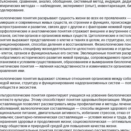
бъяснение, сравнение, анализ, обобщение, системный метод, индукция, дедук
мпирических методах — наблюдение, эксперимент (опыт), инвентаризация, б
оделирование.
иологические понятия раскрывают сущность жизни во всех ее проявлениях —
ымерших и современных живых существ, их строении и функциях, происхожде
аспространении и развитии, связях друг с другом и с факторами неживой при
орфологические и анатомические понятия отражают внешнее и внутреннее 
рганов, систем органов и организмов живых существ. Цитологические и гистол
онятия выражают представление о клетке и тканях в целом, их структурах, о
ункционирования, способах деления и восстановления. Физиологические по
ассматривать специфику жизнедеятельности целостного организма и отдельн
 клеток, органов и функциональных его систем. Эволюционные понятия раск
еобратимого исторического развития живой природы, сопровождаемого прис
рганизмов к условиям существования, образованием и вымиранием биологичес
енетические понятия — явления наследственности и изменчивости организмо
правления ими.
иологические понятия выражают сложные отношения организмов между собо
редой жизни, структуру и функционирование надорганизменных систем — по
ообществ и экосистем.
ультурологические понятия ориентируют учащихся на усвоение биологическо
онтексте культуры. Этому способствуют понятия здоровьесберегающие. Меди
оставляющая позволяет рассматривать меры профилактики и методы лечени
аболеваний; валеологическая составляющая — способы ведения здорового о
ациональное питание, двигательная активность, избегание стрессов, отказ о
ривычек; санитарно-гигиеническая составляющая — условия жизни и труда, 
охранения здоровья и продолжения жизни; социоэкологическая — оптималь
ежду обществом и природной средой для повышения качества жизни.
риродоохранительные понятия позволяют полноценно рассматривать меры