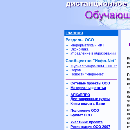
ГЛАВНАЯ
Разделы ОСО
Информатика и ИКТ
Экономика
Управление в образовании
К
Сообщество "Инфо-Net"
в
Журнал "Инфо-Net-ПОИСК"
с
Форум
Новости "Инфо-Net"
Г
н
Сетевые проекты ОСО
и
Материалы
и
статьи
т
п
АПКиППРО
б
Дистанционные курсы
з
Книга рядом с Вами
п
м
Положение ОСО
о
Буклет ОСО
о
Участники проекта
м
Регистрация ОСО-2007
к