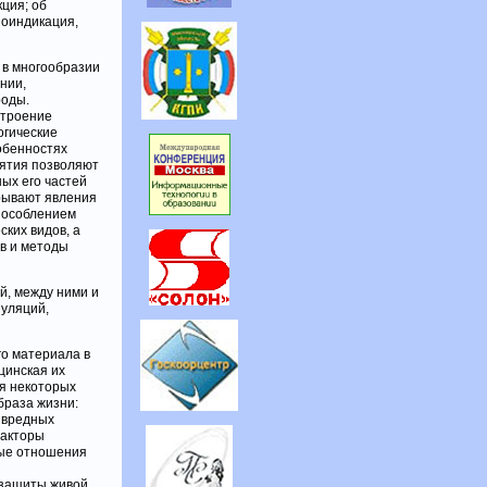
ция; об
иоиндикация,
 в многообразии
нии,
роды.
строение
огические
собенностях
нятия позволяют
ых его частей
рывают явления
пособлением
ких видов, а
в и методы
й, между ними и
пуляций,
го материала в
цинская их
я некоторых
браза жизни:
т вредных
факторы
ные отношения
 защиты живой