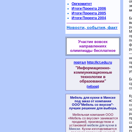
о
Оргкомитет
э
Итоги Проекта 2006
м
Итоги Проекта 2005
Итоги Проекта 2004
Б
в
Новости, события, факт
р
М
о
п
Участие вовсех
ф
направлениях
р
олимпиады бесплатное
—
н
портал
http://ict.edu.ru
о
г
"Информационно-
у
коммуникационные
технологии в
Б
образовании"
с
(обзор)
с
К
Мебель для кухни в Минске
к
под заказ от компании
ООО"Мебель со вкусом"-
с
лучшее решение для выбора.
з
р
Мебельная компания ООО
п
«Мебель со вкусом» занимается
продажей, производством и
с
установкой
мебели для кухни в
м
Минске
. Кухни изготавливается
П