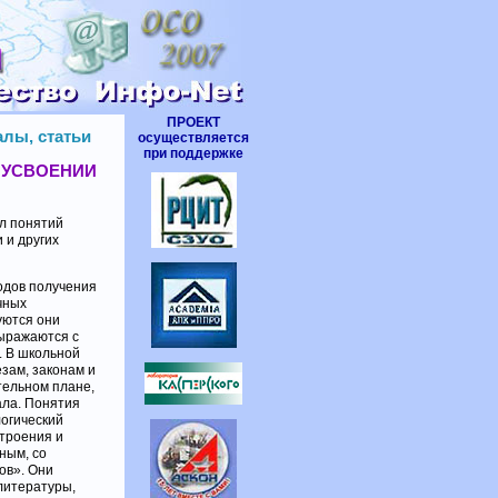
ПРОЕКТ
лы, статьи
осуществляется
при поддержке
 УСВОЕНИИ
л понятий
 и других
одов получения
чных
уются они
выражаются с
. В школьной
зам, законам и
тельном плане,
ала. Понятия
огический
строения и
ным, со
ов». Они
литературы,