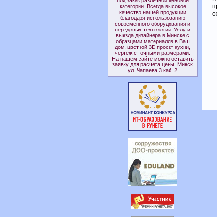
под заказ различной ценовой
п
категории. Всегда высокое
качество нашей продукции
о
благодаря использованию
современного оборудования и
передовых технологий. Услуги
выезда дизайнера в Минске с
образцами материалов в Ваш
дом, цветной 3D проект кухни,
чертеж с точными размерами.
На нашем сайте можно оставить
заявку для расчета цены. Минск
ул. Чапаева 3 каб. 2