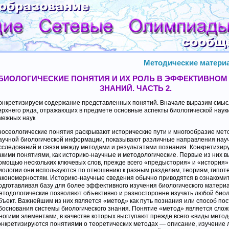
Методические материа
БИОЛОГИЧЕСКИЕ ПОНЯТИЯ И ИХ РОЛЬ В ЭФФЕКТИВНОМ
ЗНАНИЙ. ЧАСТЬ 2.
онкретизируем содержание представленных понятий. Вначале выразим смыс
ерхнего ряда, отражающих в предмете основные аспекты биологической науки
межных наук
носеологические понятия раскрывают исторические пути и многообразие мет
аучной биологической информации, показывают различные направления нау
сследований и связи между методами и результатами познания. Конкретизир
акими понятиями, как историко-научные и методологические. Первые из них 
омощью нескольких ключевых слов, прежде всего «предыстория» и «история»
иологии они используются по отношению к разным разделам, теориям, гипоте
акономерностям. Историко-научные сведения обычно приводятся в ознакоми
одготавливая базу для более эффективного изучения биологического матери
етодологические позволяют объективно и разносторонне изучать любой биол
бъект. Важнейшим из них является «метод» как путь познания или способ по
боснования системы биологического знания. Понятие «метод» является слож
ногими элементами, в качестве которых выступают прежде всего «виды метод
онкретизируются понятиями о теоретических методах — описание, изучение 