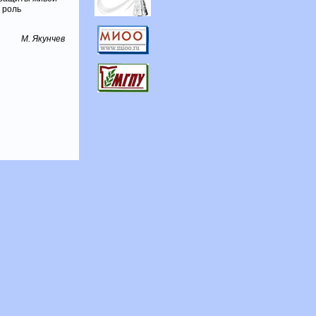
 роль
М. Якунчев