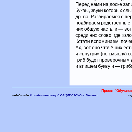
Перед нами на доске зап
буквы, звуки которых слыша
др..ва. Разбираемся с п
подбираем родственные —
них общую часть, и — во
среди них слово, где «зл
Кстати вспоминаем, поче
Ах, вот оно что! У них ес
и «внутри» (по смыслу) с
гриб будет проверочным 
и впишем букву и — грибо
Проект "Обучаю
web-дизайн
© отдел инноваций ОРЦИТ СЗОУО г. Москвы
се