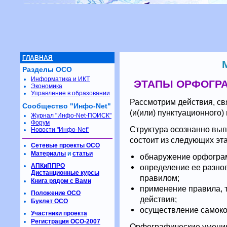
ГЛАВНАЯ
Разделы ОСО
Информатика и ИКТ
ЭТАПЫ ОРФОГРА
Экономика
Управление в образовании
Рассмотрим действия, с
Сообщество "Инфо-Net"
(и(или) пунктуационного)
Журнал "Инфо-Net-ПОИСК"
Форум
Структура осознанно вы
Новости "Инфо-Net"
состоит из следующих эт
Сетевые проекты ОСО
Материалы
и
статьи
обнаружение орфогра
АПКиППРО
определение ее разнов
Дистанционные курсы
правилом;
Книга рядом с Вами
применение правила, т
Положение ОСО
действия;
Буклет ОСО
осуществление самоко
Участники проекта
Регистрация ОСО-2007
Орфографические умения