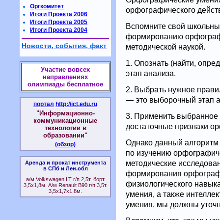
Оргкомитет
орфографического дейст
Итоги Проекта 2006
Итоги Проекта 2005
Вспомните свой школьный
Итоги Проекта 2004
формированию орфограф
Новости, события, факт
методической наукой.
1. Опознать (найти, опр
Участие вовсех
этап анализа.
направлениях
олимпиады бесплатное
2. Выбрать нужное прави
— это выборочный этап а
портал
http://ict.edu.ru
"Информационно-
3. Применить выбранное
коммуникационные
достаточные признаки ор
технологии в
образовании"
Однако данный алгоритм
(обзор)
по изучению орфографиче
методические исследован
Аренда и прокат инструмента
в СПб и Лен.обл
формирования орфографи
а/м Volkswagen LT г/п 2,5т. борт
физиологического навыка
3,5х1,8м. А/м Renault B90 г/п 3,5т.
3,5х1,7х1,8м.
умения, а также интеллек
умения, мы должны уточн