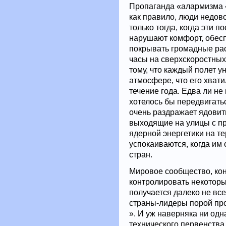
Пропаганда «алармизма 
как правило, люди недов
только тогда, когда эти 
нарушают комфорт, обесп
покрывать громадные ра
часы на сверхскоростных
тому, что каждый полет у
атмосфере, что его хват
течение года. Едва ли н
хотелось бы передвигать
очень раздражает ядовит
выходящие на улицы с пр
ядерной энергетики на те
успокаиваются, когда им 
стран.
Мировое сообщество, коне
контролировать некотор
получается далеко не все
страны-лидеры порой пр
». И уж наверняка ни одн
технического первенства,