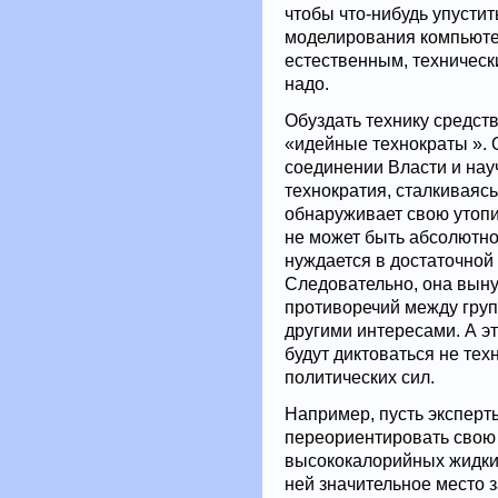
чтобы что-нибудь упусти
моделирования компьюте
естественным, техническ
надо.
Обуздать технику средств
«идейные технократы ». 
соединении Власти и нау
технократия, сталкиваяс
обнаруживает свою утопи
не может быть абсолютно
нуждается в достаточной
Следовательно, она вын
противоречий между гру
другими интересами. А эт
будут диктоваться не те
политических сил.
Например, пусть эксперты
переориентировать свою
высококалорийных жидких 
ней значительное место 