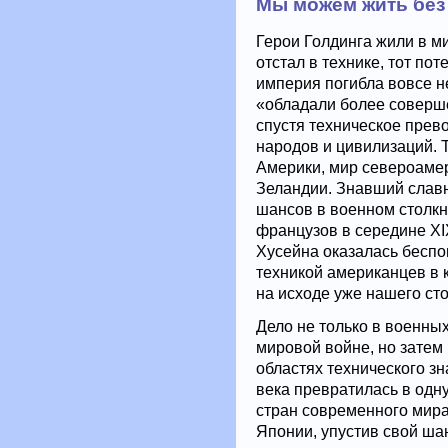
Мы можем жить без 
Герои Голдинга жили в ми
отстал в технике, тот по
империя погибла вовсе не
«обладали более соверше
спустя техническое пре
народов и цивилизаций. 
Америки, мир североаме
Зеландии. Знавший слав
шансов в военном столк
французов в середине XI
Хусейна оказалась бесп
техникой американцев в 
на исходе уже нашего сто
Дело не только в военны
мировой войне, но затем
областях технического з
века превратилась в одн
стран современного мира
Японии, упустив свой шан