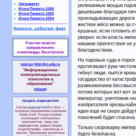
Оргкомитет
увлекаемые мощью паров
Итоги Проекта 2006
дешевыми благодаря печа
Итоги Проекта 2005
прокладывающих дороги в
Итоги Проекта 2004
жесткое мясо можно за с
Новости, события, факт
кушанье, если готовить е
уверен: если власть имп
Участие вовсех
никакие препятствия не 
направлениях
благоденствию.
олимпиады бесплатное
Но паровые суда и порох 
портал
http://ict.edu.ru
протягивают руки честол
"Информационно-
гибнут люди, льется кров
коммуникационные
государство от катастро
технологии в
образовании"
размножением бессмысле
(обзор)
потоке которых вот-вот 
император, уничтожив н
продать радиодетали
изобретателя чрезвычайны
Скупка
радиодеталей
в Чите —
идеи еще не скоро дойдут
основное направление компании
Radio Gold. Осуществляем
поколений будет спасена
утилизацию электронных
компонентов, таких как:
радиодетали, радиостанции,
Только скороварку импера
осциллографы, самописцы и
прочее. Принимаем различные
будто безопасна.