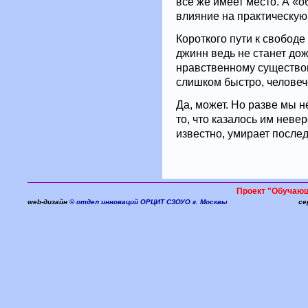
все же имеет место. А «
влияние на практическую
Короткого пути к свободе
джинн ведь не станет дож
нравственному существо
слишком быстро, человеч
Да, может. Но разве мы н
то, что казалось им невер
известно, умирает послед
Проект "Обучаю
web-дизайн
© отдел инноваций ОРЦИТ СЗОУО г. Москвы
се