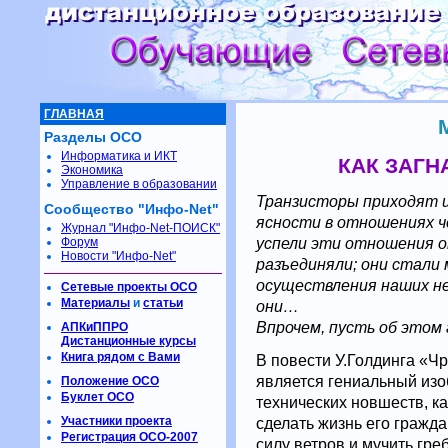
ГЛАВНАЯ
Разделы ОСО
Информатика и ИКТ
КАК ЗАГН
Экономика
Управление в образовании
Транзисторы приходят и 
Сообщество "Инфо-Net"
ясности в отношениях ч
Журнал "Инфо-Net-ПОИСК"
успели эти отношения о
Форум
Новости "Инфо-Net"
разъединяли; они стал
осуществления наших не
Сетевые проекты ОСО
Материалы
и
статьи
они…
Впрочем, пусть об это
АПКиППРО
Дистанционные курсы
Книга рядом с Вами
В повести У.Голдинга «Ч
является гениальный изо
Положение ОСО
Буклет ОСО
технических новшеств, ка
Участники проекта
сделать жизнь его гражд
Регистрация ОСО-2007
силу ветров и мучить гре