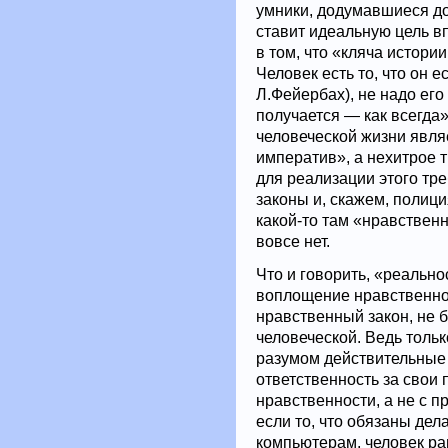
умники, додумавшиеся до
ставит идеальную цель в
в том, что «кляча истории
Человек есть то, что он ес
Л.Фейербах), не надо его
получается — как всегд
человеческой жизни явля
императив», а нехитрое т
для реализации этого т
законы и, скажем, полици
какой-то там «нравственн
вовсе нет.
Что и говорить, «реальн
воплощение нравственног
нравственный закон, не 
человеческой. Ведь тольк
разумом действительные 
ответственность за свои 
нравственности, а не с 
если то, что обязаны дел
компьютерам, человек ра