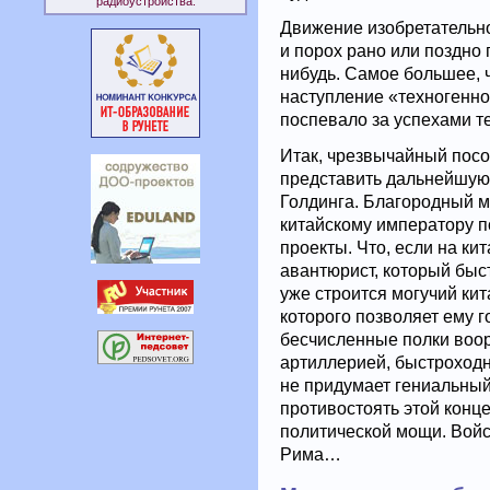
радиоустройства.
Движение изобретательно
и порох рано или поздно п
нибудь. Самое большее, 
наступление «техногенно
поспевало за успехами т
Итак, чрезвычайный посо
представить дальнейшую 
Голдинга. Благородный м
китайскому императору п
проекты. Что, если на к
авантюрист, который быст
уже строится могучий ки
которого позволяет ему г
бесчисленные полки воо
артиллерией, быстроходн
не придумает гениальный 
противостоять этой конц
политической мощи. Войск
Рима…