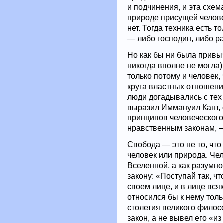
и подчинения, и эта схем
природе присущей челове
нет. Тогда техника есть т
— либо господин, либо ра
Но как бы ни была привыч
никогда вполне не могла)
только потому и человек,
круга властных отношений
люди догадывались с тех 
выразил Иммануил Кант,
принципов человеческого
нравственным законам, — 
Свобода — это не то, что
человек или природа. Чел
Вселенной, а как разумн
закону: «Поступай так, ч
своем лице, и в лице всяко
относился бы к нему толь
столетия великого филосо
закон, а не вывел его «из