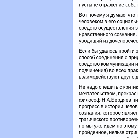
пустыне отражение собст
Вот почему я думаю, что
человеком в его социаль
средств осуществления э
нравственного сознания. 
уводящий из дочеловечес
Если бы удалось пройти э
способ соединения с прир
средство коммуникации и
подчинения) во всех прак
взаимодействуют друг с д
Не надо спешить с крити
мечтательством, прекра
философ Н.А.Бердяев пис
прогресс в истории челов
сознания, которое являе
трагического противоречи
но мы уже идем по этому 
пройденное, нельзя отриц