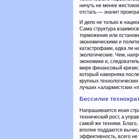
ничуть не менее жестоко
отстать — значит проигр
И дело не только в наци
Сама структура взаимосв
торможение или остановк
экономическими и полит
катастрофами, едва ли н
экологические. Чем, нап
экономики и, следовател
мире финансовый кризис
который наверняка после
крупных технологических
лучших «алармистских 
Бессилие технокра
Напрашивается иная стра
технический рост, а упра
самой же техники. Благо
вполне поддаются вычисл
эффективность, всего не 