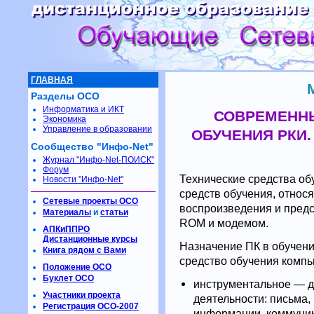
ГЛАВНАЯ
Разделы ОСО
Информатика и ИКТ
СОВРЕМЕННЫ
Экономика
Управление в образовании
ОБУЧЕНИЯ РКИ
Сообщество "Инфо-Net"
Журнал "Инфо-Net-ПОИСК"
Форум
Технические средства о
Новости "Инфо-Net"
средств обучения, относ
Сетевые проекты ОСО
воспроизведения и пре
Материалы
и
статьи
ROM и модемом.
АПКиППРО
Дистанционные курсы
Назначение ПК в обучен
Книга рядом с Вами
средство обучения компь
Положение ОСО
Буклет ОСО
инструментальное — д
Участники проекта
деятельности: письма,
Регистрация ОСО-2007
информации, коммуник