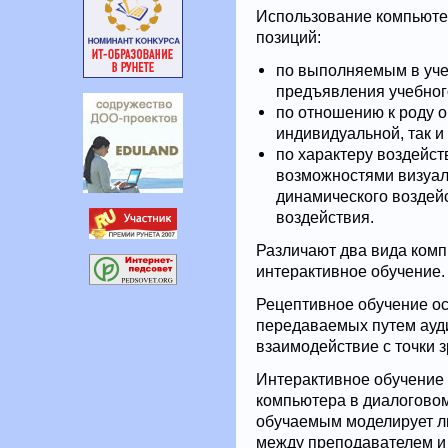
Использование компьютер
позиций:
по выполняемым в уч
предъявления учебного
по отношению к роду 
индивидуальной, так и
по характеру воздейст
возможностями визуал
динамического воздейс
воздействия.
Различают два вида ком
интерактивное обучение.
Рецептивное обучение ос
передаваемых путем ауд
взаимодействие с точки 
Интерактивное обучение 
компьютера в диалоговом
обучаемым моделирует л
между преподавателем и