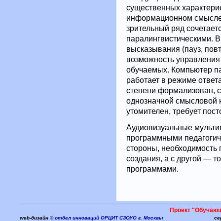
существенных характерис
информационном смысле 
зрительный ряд сочетаетс
паралингвистическими. В
высказывания (пауз, пов
возможность управления
обучаемых. Компьютер па
работает в режиме ответ
степени формализован, с
однозначной смысловой 
утомителен, требует пост
Аудиовизуальные мульти
программными педагогиче
стороны, необходимость
создания, а с другой — т
программами.
Проект "Обучаю
web-дизайн
© отдел инноваций ОРЦИТ СЗОУО г. Москвы
се