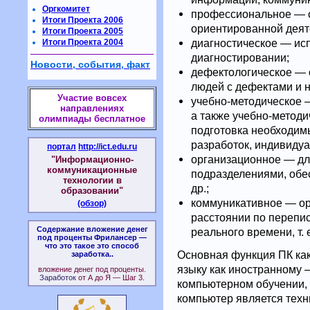
Оргкомитет
профессиональное — 
Итоги Проекта 2006
ориентированной деят
Итоги Проекта 2005
диагностическое — исп
Итоги Проекта 2004
диагностировании;
Новости, события, факт
дефектологическое — 
людей с дефектами и н
Участие вовсех
учебно-методическое —
направлениях
а также учебно-методи
олимпиады бесплатное
подготовка необходим
разработок, индивидуа
портал
http://ict.edu.ru
организационное — дл
"Информационно-
коммуникационные
подразделениями, обе
технологии в
др.;
образовании"
коммуникативное — ор
(обзор)
расстоянии по перепис
Содержание вложение денег
реального времени, т.
под проценты Фрилансер —
что это такое это способ
Основная функция ПК как
заработка..
языку как иностранному 
вложение денег под проценты.
Заработок
от А до Я — Шаг 3.
компьютерном обучении, т
компьютер является техн