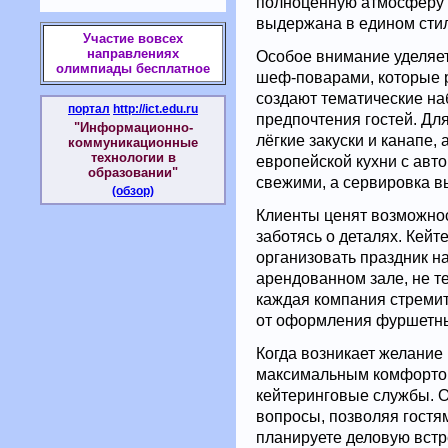
полноценную атмосферу п
выдержана в едином сти
Участие вовсех
направлениях
Особое внимание уделяе
олимпиады бесплатное
шеф-поварами, которые 
создают тематические н
портал
http://ict.edu.ru
предпочтения гостей. Дл
"Информационно-
лёгкие закуски и канапе
коммуникационные
технологии в
европейской кухни с авт
образовании"
свежими, а сервировка в
(обзор)
Клиенты ценят возможнос
заботясь о деталях. Кейт
организовать праздник на
арендованном зале, не т
каждая компания стремит
от оформления фуршетных
Когда возникает желание
максимальным комфорто
кейтеринговые службы. О
вопросы, позволяя гостя
планируете деловую встр