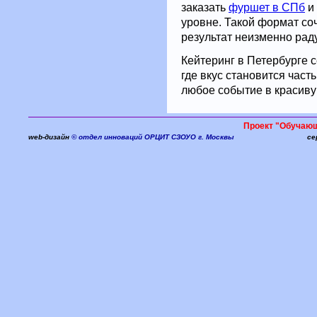
заказать
фуршет в СПб
и 
уровне. Такой формат соч
результат неизменно раду
Кейтеринг в Петербурге с
где вкус становится част
любое событие в красиву
Проект "Обучаю
web-дизайн
© отдел инноваций ОРЦИТ СЗОУО г. Москвы
се