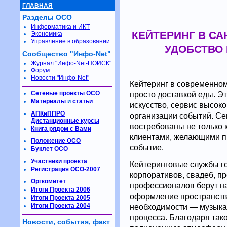
ГЛАВНАЯ
Разделы ОСО
Информатика и ИКТ
КЕЙТЕРИНГ В СА
Экономика
Управление в образовании
УДОБСТВО
Сообщество "Инфо-Net"
Журнал "Инфо-Net-ПОИСК"
Форум
Новости "Инфо-Net"
Кейтеринг в современном
Сетевые проекты ОСО
просто доставкой еды. Э
Материалы
и
статьи
искусство, сервис высок
АПКиППРО
организации событий. Се
Дистанционные курсы
востребованы не только 
Книга рядом с Вами
клиентами, желающими п
Положение ОСО
событие.
Буклет ОСО
Участники проекта
Кейтеринговые службы г
Регистрация ОСО-2007
корпоративов, свадеб, п
Оргкомитет
профессионалов берут на
Итоги Проекта 2006
оформление пространства
Итоги Проекта 2005
Итоги Проекта 2004
необходимости — музыка
процесса. Благодаря тако
Новости, события, факт