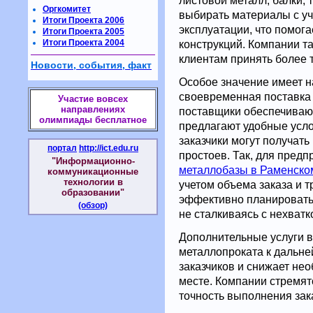
листовой металл, балки, 
Оргкомитет
выбирать материалы с уч
Итоги Проекта 2006
эксплуатации, что помога
Итоги Проекта 2005
Итоги Проекта 2004
конструкций. Компании т
клиентам принять более 
Новости, события, факт
Особое значение имеет н
своевременная поставка 
Участие вовсех
направлениях
поставщики обеспечивают
олимпиады бесплатное
предлагают удобные усло
заказчики могут получат
портал
http://ict.edu.ru
простоев. Так, для предп
"Информационно-
металлобазы в Раменско
коммуникационные
технологии в
учетом объема заказа и т
образовании"
эффективно планировать
(обзор)
не сталкиваясь с нехватк
Дополнительные услуги вк
металлопроката к дальн
заказчиков и снижает не
месте. Компании стремят
точность выполнения зак