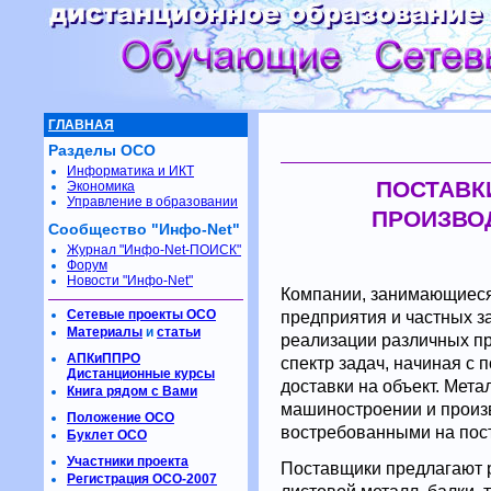
ГЛАВНАЯ
Разделы ОСО
Информатика и ИКТ
ПОСТАВК
Экономика
Управление в образовании
ПРОИЗВО
Сообщество "Инфо-Net"
Журнал "Инфо-Net-ПОИСК"
Форум
Новости "Инфо-Net"
Компании, занимающиеся
Сетевые проекты ОСО
предприятия и частных 
Материалы
и
статьи
реализации различных пр
АПКиППРО
спектр задач, начиная с 
Дистанционные курсы
доставки на объект. Мета
Книга рядом с Вами
машиностроении и произво
Положение ОСО
востребованными на пос
Буклет ОСО
Участники проекта
Поставщики предлагают 
Регистрация ОСО-2007