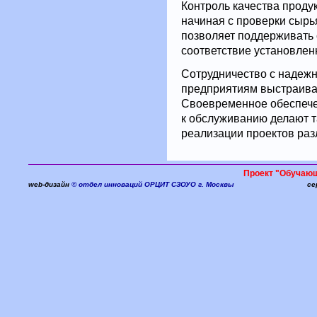
Контроль качества проду
начиная с проверки сырья
позволяет поддерживать 
соответствие установлен
Сотрудничество с надеж
предприятиям выстраива
Своевременное обеспече
к обслуживанию делают 
реализации проектов раз
Проект "Обучаю
web-дизайн
© отдел инноваций ОРЦИТ СЗОУО г. Москвы
се