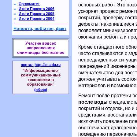
Оргкомитет
основных работ. Это поз
Итоги Проекта 2006
ускоряет процесс ремон
Итоги Проекта 2005
покрытий, проверку состо
Итоги Проекта 2004
дефекты, накопившиеся з
Новости, события, факт
позволяет минимизирова
окончания ремонта и про
Участие вовсех
Кроме стандартного обно
направлениях
олимпиады бесплатное
часто сталкиваются с за
непредвиденных ситуаций
портал
http://ict.edu.ru
повреждений инженерных
"Информационно-
вмешательство для восст
коммуникационные
должен учитывать состоя
технологии в
образовании"
материалов и возможное
(обзор)
Ремонт после протечки в
после воды
специалисты
покрытий и отделки, но 
средствами, восстанавли
исключить появление пле
обеспечивает долговечно
помещению первоначальн