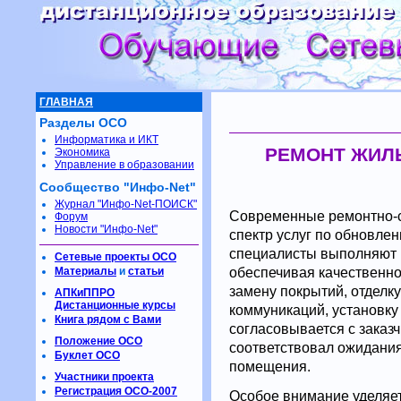
ГЛАВНАЯ
Разделы ОСО
Информатика и ИКТ
РЕМОНТ ЖИЛ
Экономика
Управление в образовании
Сообщество "Инфо-Net"
Журнал "Инфо-Net-ПОИСК"
Современные ремонтно-с
Форум
Новости "Инфо-Net"
спектр услуг по обновл
специалисты выполняют к
Сетевые проекты ОСО
обеспечивая качественн
Материалы
и
статьи
замену покрытий, отделк
АПКиППРО
Дистанционные курсы
коммуникаций, установку
Книга рядом с Вами
согласовывается с заказч
Положение ОСО
соответствовал ожидани
Буклет ОСО
помещения.
Участники проекта
Регистрация ОСО-2007
Особое внимание уделяе