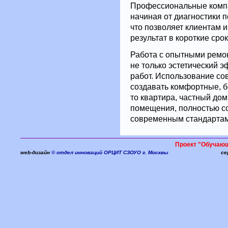
Профессиональные компан
начиная от диагностики 
что позволяет клиентам 
результат в короткие срок
Работа с опытными ремо
не только эстетический 
работ. Использование со
создавать комфортные, б
то квартира, частный дом
помещения, полностью с
современным стандартам
Проект "Обучаю
web-дизайн
© отдел инноваций ОРЦИТ СЗОУО г. Москвы
се