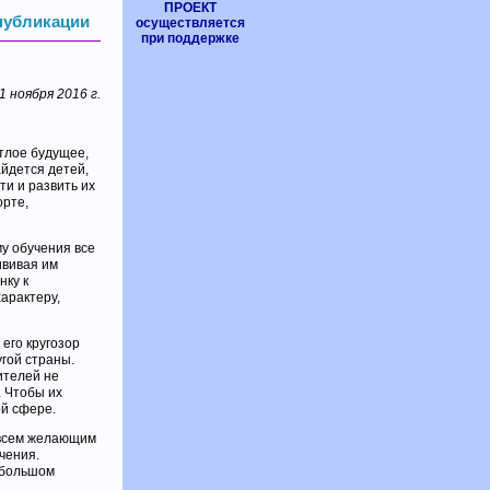
ПРОЕКТ
 публикации
осуществляется
при поддержке
1 ноября 2016 г.
тлое будущее,
йдется детей,
и и развить их
орте,
му обучения все
ививая им
нку к
характеру,
 его кругозор
гой страны.
ителей не
. Чтобы их
ой сфере.
 всем желающим
чения.
 большом