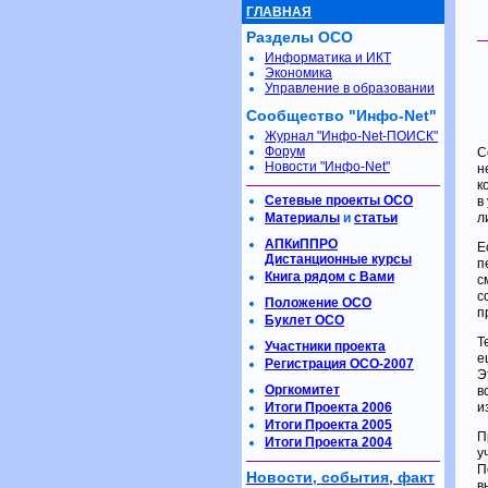
ГЛАВНАЯ
Разделы ОСО
Информатика и ИКТ
Экономика
Управление в образовании
Сообщество "Инфо-Net"
Журнал "Инфо-Net-ПОИСК"
Форум
С
Новости "Инфо-Net"
н
к
Сетевые проекты ОСО
в
Материалы
и
статьи
л
АПКиППРО
Е
Дистанционные курсы
п
Книга рядом с Вами
с
с
Положение ОСО
п
Буклет ОСО
Т
Участники проекта
е
Регистрация ОСО-2007
Э
Оргкомитет
в
Итоги Проекта 2006
и
Итоги Проекта 2005
П
Итоги Проекта 2004
у
П
Новости, события, факт
в