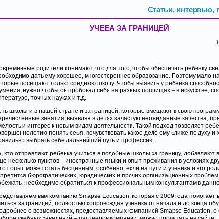
Статьи, интервью,
УЧЕБА ЗА ГРАНИЦЕЙ
1
овременные родители понимают, что для того, чтобы обеспечить ребенку све
еобходимо дать ему хорошее, многостороннее образование. Поэтому мало на
оторые посещают только среднюю школу. Чтобы выявить у ребенка способност
 умения, нужно чтобы он пробовал себя на разных поприщах – в искусстве, сп
итературе, точных науках и т.д.
сть школы и в нашей стране и за границей, которые вмещают в свою програм
еречисленные занятия, выявляя в детях зачастую неожиданные качества, пр
мелость и интерес к новым видам деятельности. Такой подход позволяет ребе
овершеннолетию понять себя, почувствовать какое дело ему ближе по духу и 
равильно выбрать себе дальнейший путь и профессию.
е, кто отправляют ребенка учиться в подобные школы за границу, добавляют в
ще несколько пунктов – иностранные языки и опыт проживания в условиях дру
тот опыт может стать бесценным, особенно, если на пути и ученика и его род
стретится бюрократических, юридических и прочих организационных проблем
збежать, необходимо обратиться к профессиональным консультантам в данн
редставляем вам компанию Smapse Education, которая с 2009 года помогает
читься за границей, полностью сопровождая ученика от начала и до конца обу
одробнее о возможностях, предоставляемых компанией Smapse Education, о
ыборе учебных заведений – партнеров компании, можно прочитать на сайте: