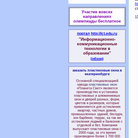
h
с
Участие вовсех
направлениях
1
олимпиады бесплатное
портал
http://ict.edu.ru
"Информационно-
коммуникационные
технологии в
образовании"
(обзор)
заказать пластиковые окна в
екатеринбурге
Основной специализацией
завода
пластиковых окон
«Планета Свет» является
производство и установка
пластиковых и алюминиевых
окон и дверей разных, форм,
цветов и размеров, которые
применяются для остекления
квартир, частных домов,
промышленных зданий, беседок,
зон барбекю, террас, ка так же
остекления лоджий и балконов с
отделкой и без. Компания
выпускает пластиковые окна с
2000 года, за это время
произведено более 1 700 000